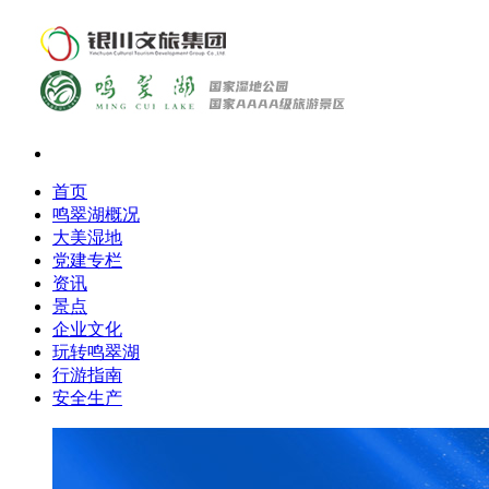
首页
鸣翠湖概况
大美湿地
党建专栏
资讯
景点
企业文化
玩转鸣翠湖
行游指南
安全生产