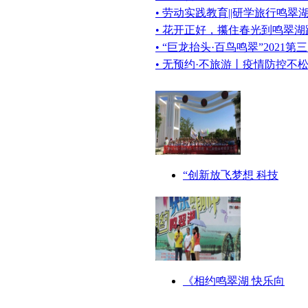
• 劳动实践教育||研学旅行鸣
• 花开正好，攥住春光到鸣翠
• “巨龙抬头·百鸟鸣翠”2021
• 无预约·不旅游丨疫情防控不
“创新放飞梦想 科技
《相约鸣翠湖 快乐向