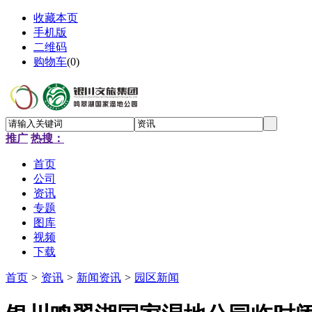
收藏本页
手机版
二维码
购物车
(
0
)
推广
热搜：
首页
公司
资讯
专题
图库
视频
下载
首页
>
资讯
>
新闻资讯
>
园区新闻