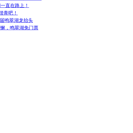
翠湖一直在路上！
湖踏青吧！
第三届鸣翠湖龙抬头
松懈，鸣翠湖免门票