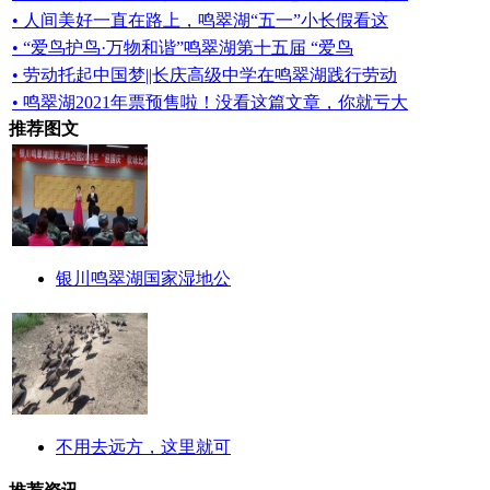
• 人间美好一直在路上，鸣翠湖“五一”小长假看这
• “爱鸟护鸟·万物和谐”鸣翠湖第十五届 “爱鸟
• 劳动托起中国梦||长庆高级中学在鸣翠湖践行劳动
• 鸣翠湖2021年票预售啦！没看这篇文章，你就亏大
推荐图文
银川鸣翠湖国家湿地公
不用去远方，这里就可