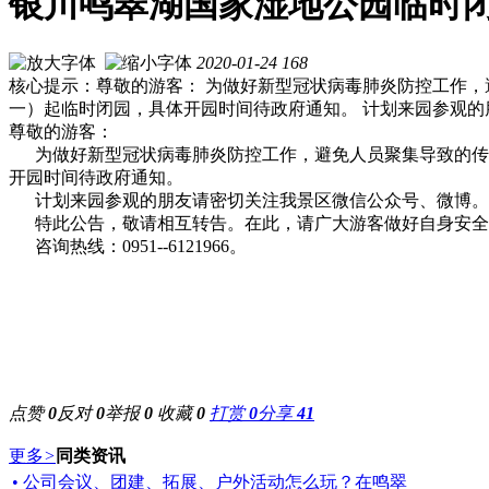
银川鸣翠湖国家湿地公园临时
2020-01-24
168
核心提示：尊敬的游客： 为做好新型冠状病毒肺炎防控工作，
一）起临时闭园，具体开园时间待政府通知。 计划来园参观的
尊敬的游客：
为做好新型冠状病毒肺炎防控工作，避免人员聚集导致的传染风
开园时间待政府通知。
计划来园参观的朋友请密切关注我景区微信公众号、微博。
特此公告，敬请相互转告。在此，请广大游客做好自身安全
咨询热线：0951--6121966。
点赞
0
反对
0
举报
0
收藏
0
打赏
0
分享
41
更多
>
同类资讯
• 公司会议、团建、拓展、户外活动怎么玩？在鸣翠