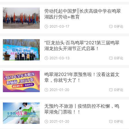
劳动托起中国梦||长庆高级中学在鸣翠
湖践行劳动+教育
2021-03-17
0评论
“巨龙抬头·百鸟鸣翠”2021第三届鸣翠
湖龙抬头开湖节正式启幕！
2021-03-13
0评论
鸣翠湖2021年票预售啦！没看这篇文
章，你就亏大了！
2021-01-20
0评论
无预约·不旅游丨疫情防控不松懈，鸣
翠湖免门票啦！！
2021-01-20
0评论