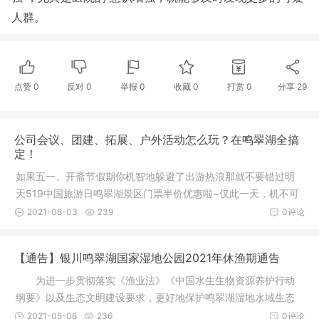
人群。
点赞
0
反对
0
举报 0
收藏 0
打赏
0
分享
29
公司会议、团建、拓展、户外活动怎么玩？在鸣翠湖全搞
定！
如果五一、开斋节假期你机智地躲避了出游热浪那就不要错过明
天519中国旅游日鸣翠湖景区门票半价优惠啦~仅此一天，机不可
失！上班忙忙碌碌度日如年团建千篇一律毫无新意开会议、做拓
2021-08-03
239
0评论
展、公司团建银 川鸣翠湖拓展基地不论是热闹非凡的露天
【通告】银川鸣翠湖国家湿地公园2021年休渔期通告
为进一步贯彻落实《渔业法》《中国水生生物资源养护行动
纲要》以及生态文明建设要求，更好地保护鸣翠湖湿地水域生态
环境，维护湿地水生物多样性和生态安全，根据《中华人民共和
2021-05-06
236
0评论