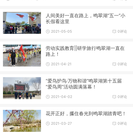
国渔业法》等法律法规规定，现将银川鸣翠湖国家湿地公园
人间美好一直在路上，鸣翠湖“五一”小
长假看这里
2021-05-05
0评论
劳动实践教育||研学旅行鸣翠湖一直在
路上！
2021-04-21
0评论
“爱鸟护鸟·万物和谐”鸣翠湖第十五届
“爱鸟周”活动圆满落幕！
2021-04-02
0评论
花开正好，攥住春光到鸣翠湖踏青吧！
2021-03-27
0评论