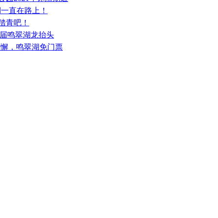
翠湖一直在路上！
湖踏青吧！
第三届鸣翠湖龙抬头
松懈，鸣翠湖免门票