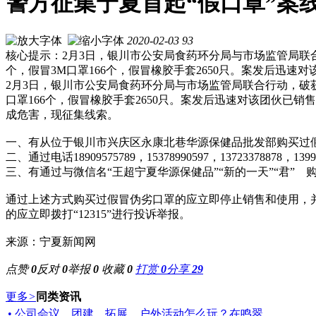
警方征集宁夏首起“假口罩”案
2020-02-03
93
核心提示：2月3日，银川市公安局食药环分局与市场监管局联合
个，假冒3M口罩166个，假冒橡胶手套2650只。案发后迅速
2月3日，银川市公安局食药环分局与市场监管局联合行动，破获一
口罩166个，假冒橡胶手套2650只。案发后迅速对该团伙
成危害，现征集线索。
一、有从位于银川市兴庆区永康北巷华源保健品批发部购买过
二、通过电话18909575789，15378990597，1372337887
三、有通过与微信名“王超宁夏华源保健品”“新的一天”“君”
通过上述方式购买过假冒伪劣口罩的应立即停止销售和使用，并与银川
的应立即拨打“12315”进行投诉举报。
来源：宁夏新闻网
点赞
0
反对
0
举报
0
收藏
0
打赏
0
分享
29
更多
>
同类资讯
• 公司会议、团建、拓展、户外活动怎么玩？在鸣翠