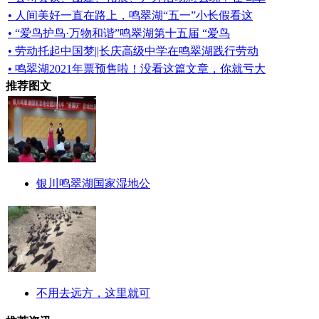
• 人间美好一直在路上，鸣翠湖“五一”小长假看这
• “爱鸟护鸟·万物和谐”鸣翠湖第十五届 “爱鸟
• 劳动托起中国梦||长庆高级中学在鸣翠湖践行劳动
• 鸣翠湖2021年票预售啦！没看这篇文章，你就亏大
推荐图文
银川鸣翠湖国家湿地公
不用去远方，这里就可