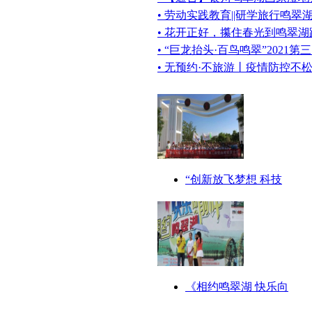
• 劳动实践教育||研学旅行鸣
• 花开正好，攥住春光到鸣翠
• “巨龙抬头·百鸟鸣翠”2021
• 无预约·不旅游丨疫情防控不
“创新放飞梦想 科技
《相约鸣翠湖 快乐向