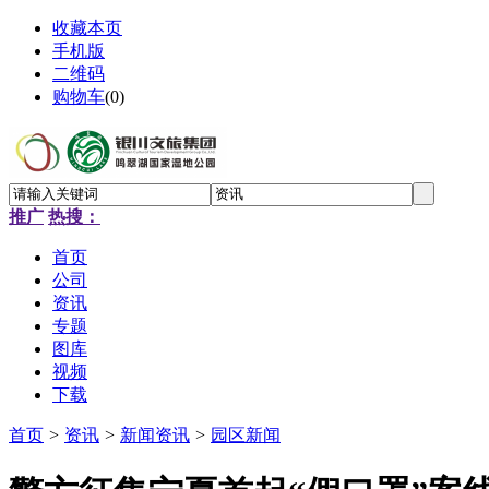
收藏本页
手机版
二维码
购物车
(
0
)
推广
热搜：
首页
公司
资讯
专题
图库
视频
下载
首页
>
资讯
>
新闻资讯
>
园区新闻