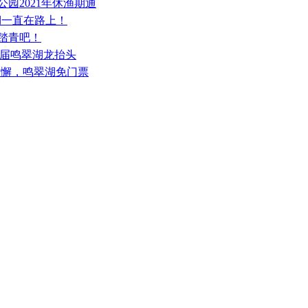
公园2021年休渔期通
翠湖一直在路上！
湖踏青吧！
第三届鸣翠湖龙抬头
松懈，鸣翠湖免门票