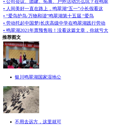
• 公司会议、团建、拓展、户外活动怎么玩？在鸣翠
• 人间美好一直在路上，鸣翠湖“五一”小长假看这
• “爱鸟护鸟·万物和谐”鸣翠湖第十五届 “爱鸟
• 劳动托起中国梦||长庆高级中学在鸣翠湖践行劳动
• 鸣翠湖2021年票预售啦！没看这篇文章，你就亏大
推荐图文
银川鸣翠湖国家湿地公
不用去远方，这里就可