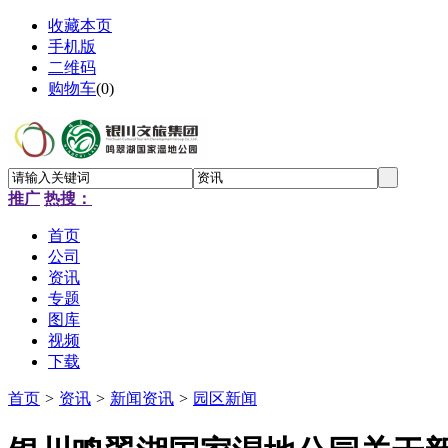
收藏本页
手机版
二维码
购物车
(
0
)
推广
热搜：
首页
公司
资讯
专题
图库
视频
下载
首页
>
资讯
>
新闻资讯
>
园区新闻