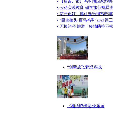
• 【通告】银川鸣翠湖国家湿地
• 劳动实践教育||研学旅行鸣
• 花开正好，攥住春光到鸣翠
• “巨龙抬头·百鸟鸣翠”2021
• 无预约·不旅游丨疫情防控不
“创新放飞梦想 科技
《相约鸣翠湖 快乐向